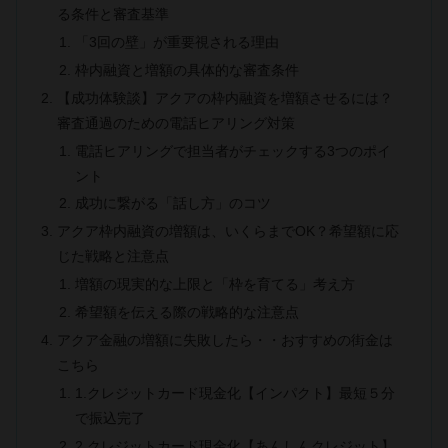
る条件と審査基準
「3回の壁」が重要視される理由
枠内融資と増額の具体的な審査条件
【成功体験談】アクアの枠内融資を増額させるには？
審査通過のための電話ヒアリング対策
電話ヒアリングで担当者がチェックする3つのポイ
ント
成功に繋がる「話し方」のコツ
アクア枠内融資の増額は、いくらまでOK？希望額に応
じた戦略と注意点
増額の現実的な上限と「枠を育てる」考え方
希望額を伝える際の戦略的な注意点
アクア金融の増額に失敗したら・・おすすめの街金は
こちら
1.クレジットカード現金化【インパクト】最短５分
で振込完了
2.クレジットカード現金化【あんしんクレジット】