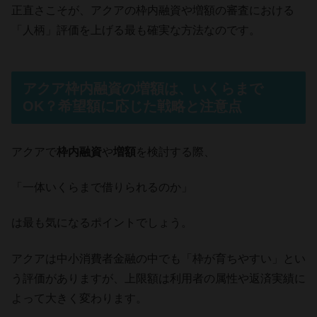
正直さこそが、アクアの枠内融資や増額の審査における
「人柄」評価を上げる最も確実な方法なのです。
アクア枠内融資の増額は、いくらまで
OK？希望額に応じた戦略と注意点
アクアで
枠内融資
や
増額
を検討する際、
「一体いくらまで借りられるのか」
は最も気になるポイントでしょう。
アクアは中小消費者金融の中でも「枠が育ちやすい」とい
う評価がありますが、上限額は利用者の属性や返済実績に
よって大きく変わります。