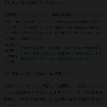
できるように準備しておきましょう。
希望額
戦略と注意点
5万円～10
「3回の壁」をクリアし、残枠があれば
枠内融資
で対応で
万円（枠
きる可能性が高いです。増額の場合も書類提出が省略され
内・小幅
る可能性がありますが、他社借入が急増していないことが
な増額）
条件になります。
20万円～
最新の収入証明書（給与明細・源泉徴収票）の提出は必須
40万円
と考え、準備しましょう。総量規制に余裕があることを具
（本格的
体的な数字で示すことが、審査通過の鍵となります。
な増額）
特に重要なのは、増額後の返済能力です。
電話ヒアリングでは、増額しても問題なく返済していける
という論理的で丁寧な説明をすることが、アクアの審査を
通過し、希望額を勝ち取るための最も確実な戦略となるで
しょう。