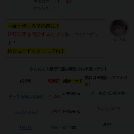
可能なポイント
当）
がもらえます！
お金を借りるその前に！
銀行口座を開設するだけで
おこづかいゲッ
佐々木遥
ト！
紹介コードを入力してね！
かんたん！銀行口座の開設でお小遣いゲット
無料口座開設（スマホ必
銀行名
報酬額
紹介コード
須）
第一生命NEOBANK
oFFWZro
第一生命NEOBANK
￥1,500
みんなの銀行
みんなの銀行
￥500
hYBchqNL
UI銀行
UI銀行
￥500
sh4402