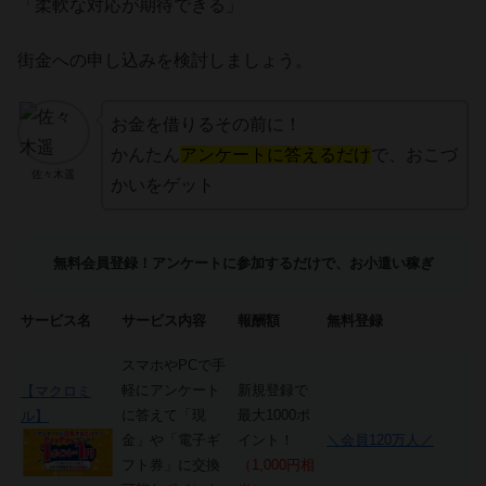
「柔軟な対応が期待できる」
街金への申し込みを検討しましょう。
お金を借りるその前に！
かんたん
アンケートに答えるだけ
で、おこづ
佐々木遥
かいをゲット
無料会員登録！アンケートに参加するだけで、お小遣い稼ぎ
サービス名
サービス内容
報酬額
無料登録
スマホやPCで手
軽にアンケート
新規登録で
【マクロミ
に答えて「現
最大1000ポ
ル】
金」や「電子ギ
イント！
＼会員120万人／
フト券」に交換
（1,000円相